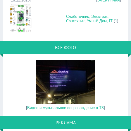
[16.12.2025]
[
ЭЛЕКТРИКА
]
Слаботочник, Электрик,
Сантехник, Умный Дом, IT
(
1
)
ВСЕ ФОТО
[
Видео и музыкальное сопровождение в ТЗ
]
РЕКЛАМА