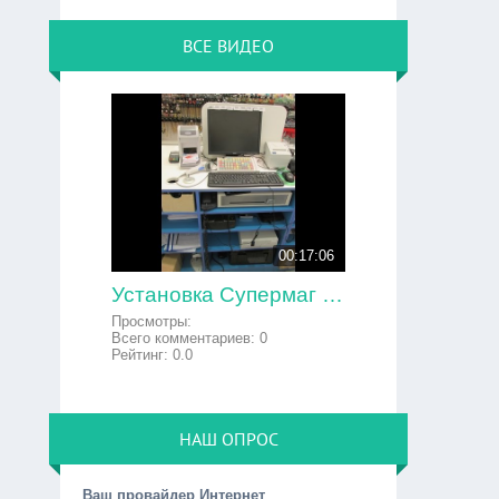
ВСЕ ВИДЕО
00:17:06
Установка Супермаг версия 49 Linux на POS-терминал
Просмотры:
Всего комментариев:
0
Рейтинг:
0.0
НАШ ОПРОС
Ваш провайдер Интернет