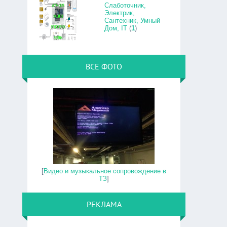
Слаботочник,
Электрик,
Сантехник, Умный
Дом, IT
(
1
)
ВСЕ ФОТО
[
Видео и музыкальное сопровождение в
ТЗ
]
РЕКЛАМА