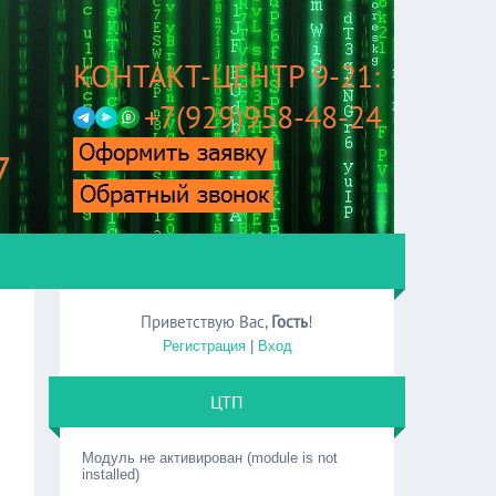
КОНТАКТ-ЦЕНТР 9-21:
+7(929)958-48-24
7
Приветствую Вас
,
Гость
!
Регистрация
|
Вход
ЦТП
Модуль не активирован (module is not
installed)