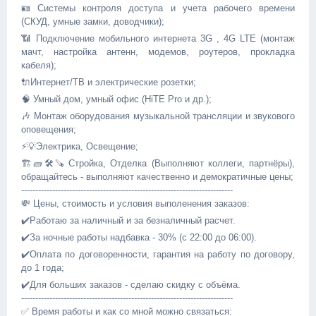
🪪 Системы контроля доступа и учета рабочего времени
(СКУД, умные замки, доводчики);
📶 Подключение мобильного интернета 3G , 4G LTE (монтаж
мачт, настройка антенн, модемов, роутеров, прокладка
кабеля);
🔌Интepнeт/ТВ и элeктричеcкиe pозeтки;
🧠 Умный дом, умный офис (HiTE Pro и др.);
🎶 Монтаж оборудования музыкальной трансляции и звукового
оповещения;
⚡️💡Электрика, Освещение;
🏗🧱🛠🪚 Стройка, Отделка (Выполняют коллеги, партнёры),
обращайтесь - выполняют качественно и демократичные цены;
---------------------------------------------------------------------------
💸 Цены, стоимость и условия выполенения заказов:
✔️Работаю за наличный и за безналичный расчет.
✔️За ночные работы надбавка - 30% (с 22:00 до 06:00).
✔️Оплата по договоренности, гарантия на работу по договору,
до 1 года;
✔️Для больших закaзов - сделаю cкидку с объёма.
---------------------------------------------------------------------------
✅️ Время работы и как со мной можно связаться: