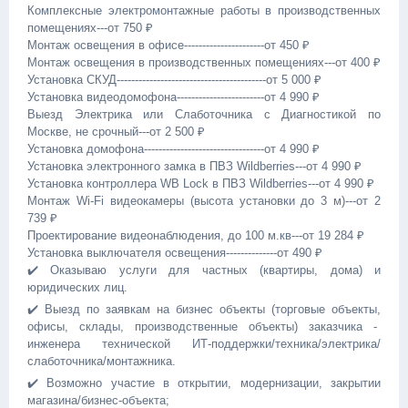
Комплексные электромонтажные работы в производственных
помещениях---от 750 ₽
Монтаж освещения в офисе----------------------от 450 ₽
Монтаж освещения в производственных помещениях---от 400 ₽
Установка СКУД-----------------------------------------от 5 000 ₽
Установка видеодомофона------------------------от 4 990 ₽
Выезд Электрика или Слаботочника с Диагностикой по
Москве, не срочный---от 2 500 ₽
Установка домофона---------------------------------от 4 990 ₽
Установка электронного замка в ПВЗ Wildberries---от 4 990 ₽
Установка контроллера WB Lock в ПВЗ Wildberries---от 4 990 ₽
Монтаж Wi-Fi видеокамеры (высота установки до 3 м)---от 2
739 ₽
Проектирование видеонаблюдения, до 100 м.кв---от 19 284 ₽
Установка выключателя освещения--------------от 490 ₽
✔️ Оказываю услуги для частных (квартиры, дома) и
юридических лиц.
✔️ Выезд по заявкам на бизнес объекты (торговые объекты,
офисы, склады, производственные объекты) заказчика -
инженера технической ИТ-поддержки/техника/электрика/
слаботочника/монтажника.
✔️ Возможно участие в открытии, модернизации, закрытии
магазина/бизнес-объекта;