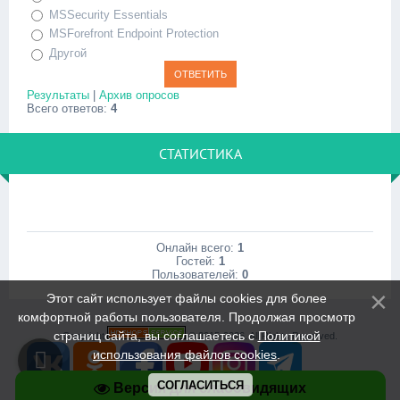
MSSecurity Essentials
MSForefront Endpoint Protection
Другой
Результаты
|
Архив опросов
Всего ответов:
4
СТАТИСТИКА
Онлайн всего:
1
Гостей:
1
Пользователей:
0
Этот сайт использует файлы cookies для более
комфортной работы пользователя. Продолжая просмотр
страниц сайта, вы соглашаетесь с
Политикой
Copyright
© 2015-2026. All Rights Reserved.
использования файлов cookies
.
СОГЛАСИТЬСЯ
Версия для слабовидящих