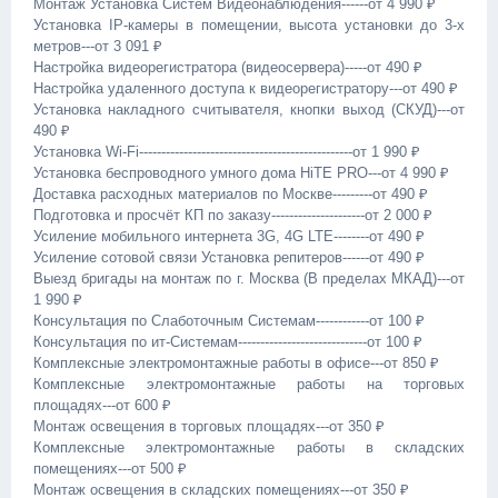
Монтаж Установка Систем Видеонаблюдения------от 4 990 ₽
Установка IP-камеры в помещении, высота установки до 3-х
метров---от 3 091 ₽
Настройка видеорегистратора (видеосервера)-----от 490 ₽
Настройка удаленного доступа к видеорегистратору---от 490 ₽
Установка накладного считывателя, кнопки выход (СКУД)---от
490 ₽
Установка Wi-Fi------------------------------------------------от 1 990 ₽
Установка беспроводного умного дома HiTE PRO---от 4 990 ₽
Доставка расходных материалов по Москве---------от 490 ₽
Подготовка и просчёт КП по заказу---------------------от 2 000 ₽
Усиление мобильного интернета 3G, 4G LTE--------от 490 ₽
Усиление сотовой связи Установка репитеров------от 490 ₽
Выезд бригады на монтаж по г. Москва (В пределах МКАД)---от
1 990 ₽
Консультация по Слаботочным Системам------------от 100 ₽
Консультация по ит-Системам-----------------------------от 100 ₽
Комплексные электромонтажные работы в офисе---от 850 ₽
Комплексные электромонтажные работы на торговых
площадях---от 600 ₽
Монтаж освещения в торговых площадях---от 350 ₽
Комплексные электромонтажные работы в складских
помещениях---от 500 ₽
Монтаж освещения в складских помещениях---от 350 ₽