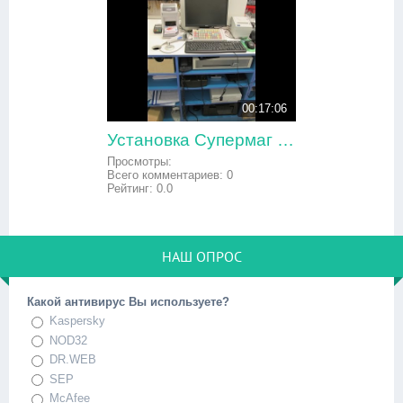
00:17:06
Установка Супермаг версия 49 Linux на POS-терминал
Просмотры:
Всего комментариев:
0
Рейтинг:
0.0
НАШ ОПРОС
Какой антивирус Вы используете?
Kaspersky
NOD32
DR.WEB
SEP
McAfee