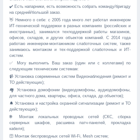
✔️ Есть напарники, есть возможность собрать команду/бригаду
на средний/большой заказ.
👋 Немного о себе: с 2005 года много лет работал инженером
ИТ-технической поддержки в разных компаниях (российских и
иностранных), занимался техподдержкой работы магазинов,
офисов, складов, и других объектов компаний. С 2014 года
работаю инженером-монтажником слаботочных систем, также
занимаюсь монтажом и тех-поддержкой слаботочных и ИТ-
систем.
✅️ Могу выполнить Ваш заказ (один или с коллегами) по
следующим техническим системам:
📹 Установка современных систем Видеонаблюдения (ремонт и
ТО действующих);
🏘 Установка домофонии (видeoдомoфoны, аудиодомофоны,
для частного дома, квартиры, офиса, склада, др.объектов);
🔔 Установка и настройка охранной сигнализации (ремонт и ТО
действующих);
🌐 Монтаж локальных проводных сетей (СКС, сборка
серверных шкафов, расшивка патч-панелей, прокладка
кабеля);
🛜 Монтаж беспроводных сетей Wi-Fi, Mesh систем;