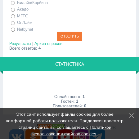
Билайн/Корбина
Акадо
МГТС
ОнЛайм
Netbynet
Результаты
|
Архив опросов
Всего ответов:
4
СТАТИСТИКА
Онлайн всего:
1
Гостей:
1
Пользователей:
0
Этот сайт использует файлы cookies для более
комфортной работы пользователя. Продолжая просмотр
страниц сайта, вы соглашаетесь с
Политикой
Copyright
© 2015-2026. All Rights Reserved.
использования файлов cookies
.