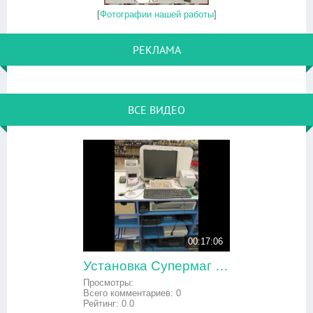
[
Фотографии нашей работы
]
РЕКЛАМА
ВСЕ ВИДЕО
00:17:06
Установка Супермаг версия 49 Linux на POS-терминал
Просмотры:
Всего комментариев:
0
Рейтинг:
0.0