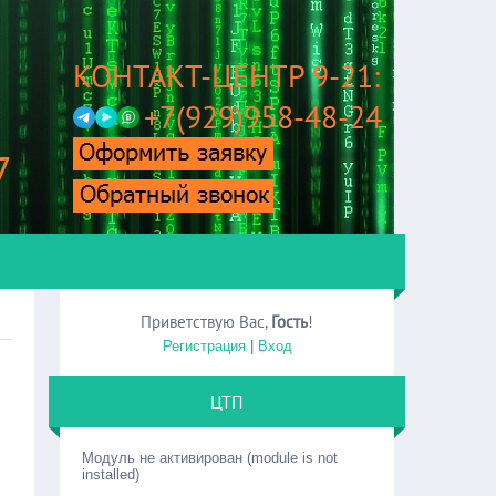
КОНТАКТ-ЦЕНТР 9-21:
+7(929)958-48-24
7
Приветствую Вас
,
Гость
!
Регистрация
|
Вход
ЦТП
Модуль не активирован (module is not
installed)