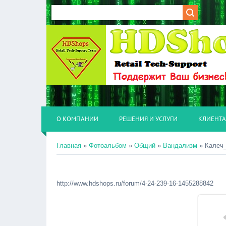
О КОМПАНИИ
РЕШЕНИЯ И УСЛУГИ
КЛИЕНТ
Главная
»
Фотоальбом
»
Общий
»
Вандализм
» Калеч
http://www.hdshops.ru/forum/4-24-239-16-1455288842