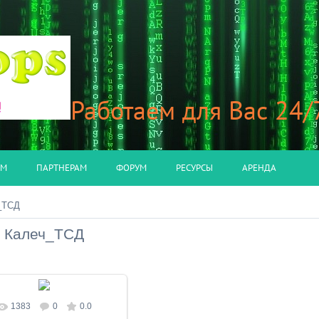
Работаем для Вас 24/
АМ
ПАРТНЕРАМ
ФОРУМ
РЕСУРСЫ
АРЕНДА
_ТСД
Калеч_ТСД
1383
0
0.0